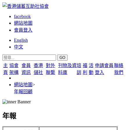
facebook
網站地圖
會員登入
English
中文
GO
主
協會
會員
香港
對外
刊物及資
培
福
活
申請會員
聯絡
頁
架構
資訊
儲社
聯繋
料庫
訓
利
動
登入
我們
網站地圖
>
年報回顧
年報