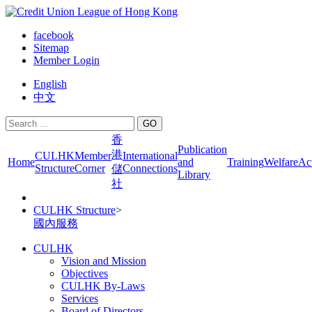
facebook
Sitemap
Member Login
English
中文
GO
香
Publication
港
CULHK
Member
International
Home
and
Training
Welfare
Act
Structure
Corner
Connections
儲
Library
社
CULHK Structure
>
國內服務
CULHK
Vision and Mission
Objectives
CULHK By-Laws
Services
Board of Directors