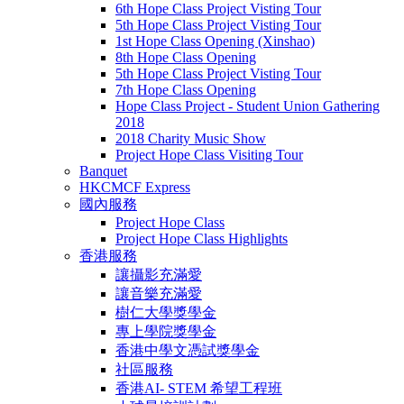
6th Hope Class Project Visting Tour
5th Hope Class Project Visting Tour
1st Hope Class Opening (Xinshao)
8th Hope Class Opening
5th Hope Class Project Visting Tour
7th Hope Class Opening
Hope Class Project - Student Union Gathering
2018
2018 Charity Music Show
Project Hope Class Visiting Tour
Banquet
HKCMCF Express
國內服務
Project Hope Class
Project Hope Class Highlights
香港服務
讓攝影充滿愛
讓音樂充滿愛
樹仁大學獎學金
專上學院獎學金
香港中學文憑試獎學金
社區服務
香港AI- STEM 希望工程班