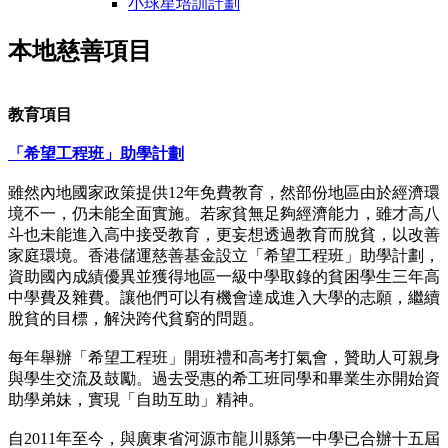
小球星培訓計劃
本地慈善項目
教育項目
「希望工程班」助學計劃
雖然內地國家政策提供12年免費教育，然部份地區由於經濟環
境不一，仍未能全面實施。若家貧無足夠經濟能力，雖才高八
斗也未能進入高中接受教育，更妄想透過教育而脫貧，以改善
家庭環境。香港儲運慈善基金設立「希望工程班」助學計劃，
資助國內成績優異並獲得地區一級中學取錄的貧困學生三年高
中學費及雜費。讓他們可以有機會達成進入大學的志願，繼續
脫貧的目標，解決跨代貧窮的問題。
每年舉辦「希望工程班」開班禮和高考打氣會，贊助人可親身
與學生交流及鼓勵。過去受惠的希工班同學和畢業生亦開始資
助學弟妹，實現「自助互助」精神。
自2011年至今，與廣東省河源市龍川縣第一中學已合辦十五屆