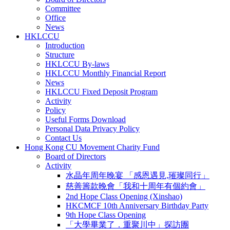
Committee
Office
News
HKLCCU
Introduction
Structure
HKLCCU By-laws
HKLCCU Monthly Financial Report
News
HKLCCU Fixed Deposit Program
Activity
Policy
Useful Forms Download
Personal Data Privacy Policy
Contact Us
Hong Kong CU Movement Charity Fund
Board of Directors
Activity
水晶年周年晚宴 「感恩遇見,璀璨同行」
慈善籌款晚會「我和十周年有個約會」
2nd Hope Class Opening (Xinshao)
HKCMCF 10th Anniversary Birthday Party
9th Hope Class Opening
「大學畢業了．重聚川中」探訪團