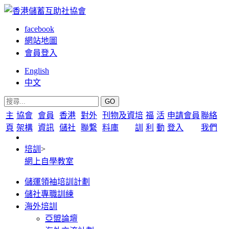
facebook
網站地圖
會員登入
English
中文
GO
主
協會
會員
香港
對外
刊物及資
培
福
活
申請會員
聯絡
頁
架構
資訊
儲社
聯繋
料庫
訓
利
動
登入
我們
培訓
>
網上自學教室
儲運領袖培訓計劃
儲社專職訓練
海外培訓
亞盟論壇