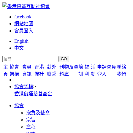
facebook
網站地圖
會員登入
English
中文
GO
主
協會
會員
香港
對外
刊物及資
培
福
活
申請會員
聯絡
頁
架構
資訊
儲社
聯繋
料庫
訓
利
動
登入
我們
協會架構
>
香港儲運慈善基金
協會
抱負及使命
宗旨
章程