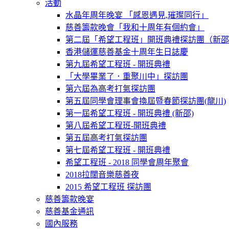
活動
水晶年周年晚宴 「感恩遇見,璀璨同行」
慈善籌款晚會「我和十周年有個約會」
第二屆「希望工程班」開班典禮探訪團（新邵
香港儲運慈善基金十周年生日誌慶
第九屆希望工程班 - 開班典禮
「大學畢業了．重聚川中」探訪團
第六屆為高考打氣探訪團
第五屆同學會理事會換屆暨春節探訪團(龍川)
第一屆希望工程班 - 開班典禮 (新邵)
第八屆希望工程班-開班典禮
第五屆高考打氣探訪團
第七屆希望工程班 - 開班典禮
希望工程班 - 2018 同學會周年聚會
2018拉闊音樂慈善夜
2015 希望工程班 探訪團
慈善籌款晚宴
慈善基金通訊
國內服務