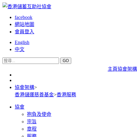
facebook
網站地圖
會員登入
English
中文
GO
主頁
協會架構
協會架構
>
香港儲運慈善基金
>
香港服務
協會
抱負及使命
宗旨
章程
服務