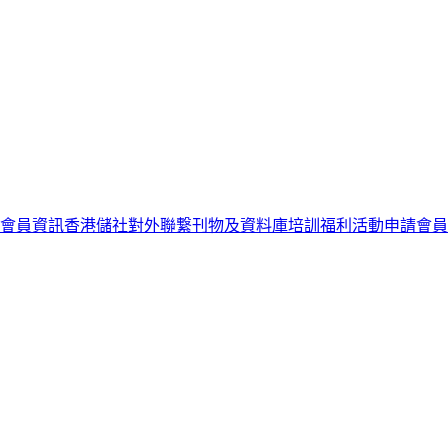
會員資訊
香港儲社
對外聯繋
刊物及資料庫
培訓
福利
活動
申請會員