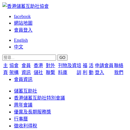
facebook
網站地圖
會員登入
English
中文
GO
主
協會
會員
香港
對外
刊物及資
培
福
活
申請會員
聯絡
頁
架構
資訊
儲社
聯繋
料庫
訓
利
動
登入
我們
會員資訊
儲蓄互助社
香港儲蓄互助社特別會議
周年會議
優異及長期服務獎
行事曆
徵收利得稅